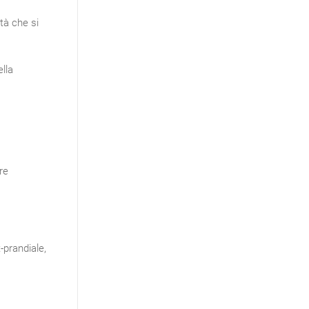
ità che si
ella
re
-prandiale,