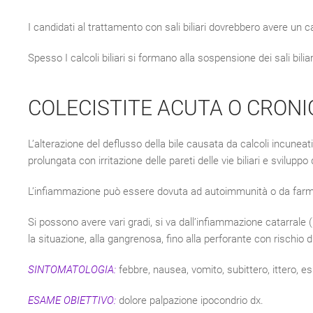
I candidati al trattamento con sali biliari dovrebbero avere un ca
Spesso I calcoli biliari si formano alla sospensione dei sali biliari
COLECISTITE ACUTA O CRONI
L’alterazione del deflusso della bile causata da calcoli incuneati
prolungata con irritazione delle pareti delle vie biliari e svilupp
L’infiammazione può essere dovuta ad autoimmunità o da farmaci 
Si possono avere vari gradi, si va dall’infiammazione catarrale 
la situazione, alla gangrenosa, fino alla perforante con rischio di
SINTOMATOLOGIA:
febbre, nausea, vomito, subittero, ittero, 
ESAME OBIETTIVO:
dolore palpazione ipocondrio dx.