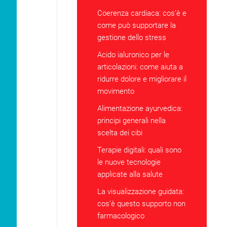
Coerenza cardiaca: cos’è e
come può supportare la
gestione dello stress
Acido ialuronico per le
articolazioni: come aiuta a
ridurre dolore e migliorare il
movimento
Alimentazione ayurvedica:
principi generali nella
scelta dei cibi
Terapie digitali: quali sono
le nuove tecnologie
applicate alla salute
La visualizzazione guidata:
cos’è questo supporto non
farmacologico