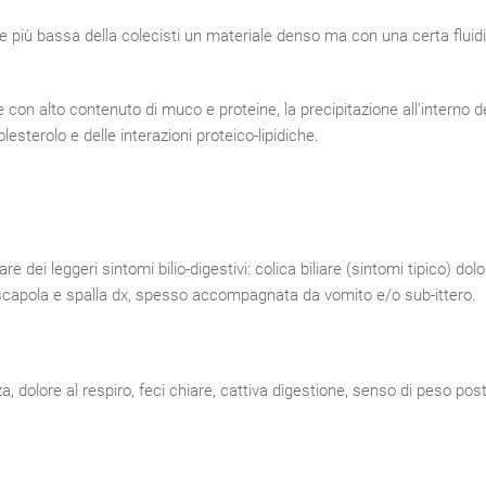
parte più bassa della colecisti un materiale denso ma con una certa fluid
le con alto contenuto di muco e proteine, la precipitazione all’interno d
lesterolo e delle interazioni proteico-lipidiche.
dei leggeri sintomi bilio-digestivi: colica biliare (sintomi tipico) dolo
a scapola e spalla dx, spesso accompagnata da vomito e/o sub-ittero.
a, dolore al respiro, feci chiare, cattiva digestione, senso di peso post