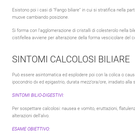
Esistono poi i casi di “Fango biliare” in cui si stratifica nella 
muove cambiando posizione.
Si forma con l’agglomerazione di cristalli di colesterolo nella bi
cistifellea avviene per alterazione della forma vescicolare del co
SINTOMI CALCOLOSI BILIARE
Può essere asintomatica ed esplodere poi con la colica o causare 
ipocondrio dx ed epigastrio, durata mezz’ora/ore, irradiato all
SINTOMI BILIO-DIGESTIVI:
Per sospettare calcolosi: nausea e vomito, eruttazioni, flatulenz
alterazioni dell’alvo.
ESAME OBIETTIVO: