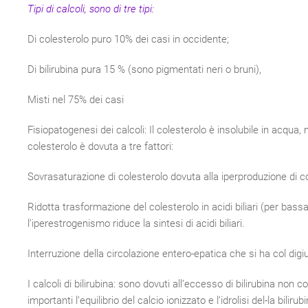
Tipi di calcoli, sono di tre tipi:
Di colesterolo puro 10% dei casi in occidente;
Di bilirubina pura 15 % (sono pigmentati neri o bruni),
Misti nel 75% dei casi
Fisiopatogenesi dei calcoli: Il colesterolo è insolubile in acqua, 
colesterolo è dovuta a tre fattori:
Sovrasaturazione di colesterolo dovuta alla iperproduzione di c
Ridotta trasformazione del colesterolo in acidi biliari (per bassa
l’iperestrogenismo riduce la sintesi di acidi biliari.
Interruzione della circolazione entero-epatica che si ha col digiun
I calcoli di bilirubina: sono dovuti all’eccesso di bilirubina non coni
importanti l’equilibrio del calcio ionizzato e l’idrolisi del-la bilir