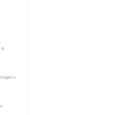
 di
strogeni o
ri