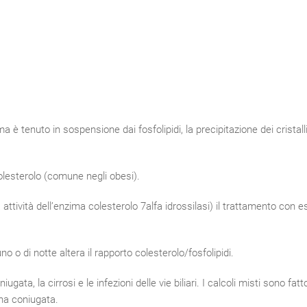
ma è tenuto in sospensione dai fosfolipidi, la precipitazione dei cristalli
olesterolo (comune negli obesi).
 attività dell’enzima colesterolo 7alfa idrossilasi) il trattamento con e
o o di notte altera il rapporto colesterolo/fosfolipidi.
ugata, la cirrosi e le infezioni delle vie biliari. I calcoli misti sono fatto
ubina coniugata.