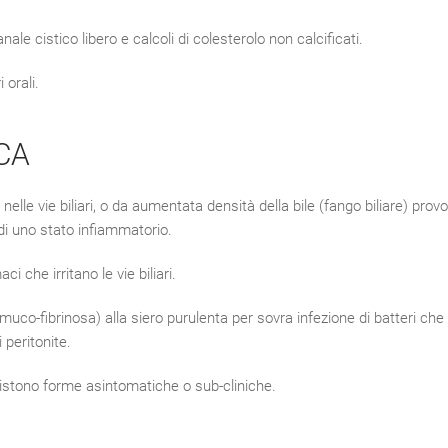
nale cistico libero e calcoli di colesterolo non calcificati.
 orali.
CA
 nelle vie biliari, o da aumentata densità della bile (fango biliare) prov
o di uno stato infiammatorio.
che irritano le vie biliari.
(muco-fibrinosa) alla siero purulenta per sovra infezione di batteri ch
 peritonite.
esistono forme asintomatiche o sub-cliniche.