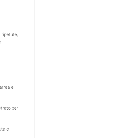
 ripetute,
a
iarrea e
strato per
uta o