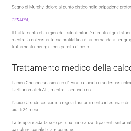
Segno di Murphy: dolore al punto cistico nella palpazione profon
TERAPIA:
Il trattamento chirurgico dei calcoli biliari è ritenuto il gold s
mentre la colecistectomia profilattica è raccomandata per gruppi
trattamenti chirurgici con perdita di peso.
Trattamento medico della calcol
L’acido Chenodesossicolico (Desoxil) e acido ursodesossicolico (U
livelli anomali di ALT, mentre il secondo no.
L’acido Ursodesossicolico regola l’assorbimento intestinale de
più di 24 mesi.
La terapia è adatta solo per una minoranza di pazienti sintomatic
calcoli nel canale biliare comune.