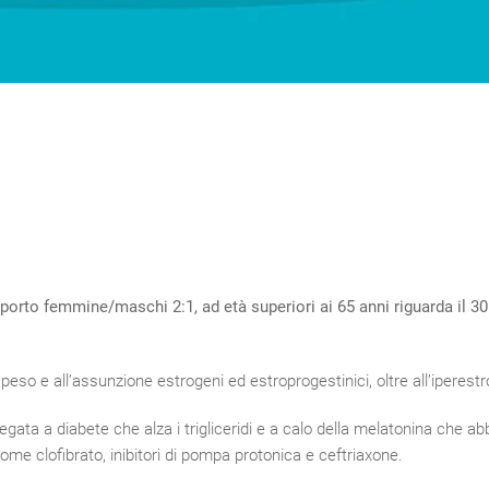
porto femmine/maschi 2:1, ad età superiori ai 65 anni riguarda il 30
di peso e all’assunzione estrogeni ed estroprogestinici, oltre all’iperes
legata a diabete che alza i trigliceridi e a calo della melatonina che ab
ome clofibrato, inibitori di pompa protonica e ceftriaxone.