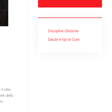
Discipline Olistiche
Salute e tipi di Cure
il cibo
one dello
ni