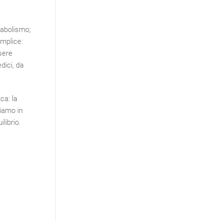
tabolismo;
emplice:
sere
dici, da
ca: la
tiamo in
librio.