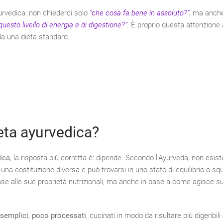
yurvedica: non chiederci solo
“che cosa fa bene in assoluto?”
, ma anc
esto livello di energia e di digestione?”
. È proprio questa attenzione 
da una dieta standard.
eta ayurvedica?
ica
, la risposta più corretta è: dipende. Secondo l’Ayurveda, non esist
una costituzione diversa e può trovarsi in uno stato di equilibrio o squi
base alle sue proprietà nutrizionali, ma anche in base a come agisce s
semplici
,
poco processati
, cucinati in modo da risultare più digeribili