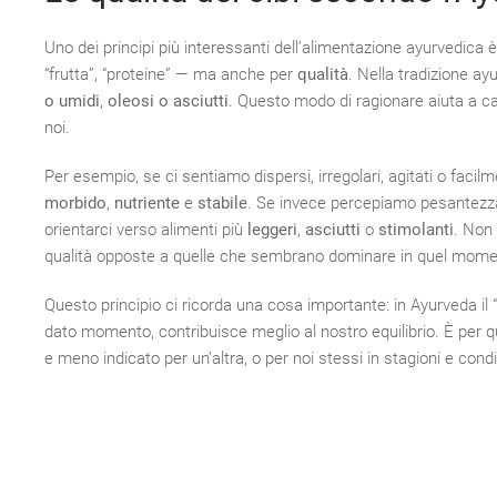
Uno dei principi più interessanti dell’alimentazione ayurvedica
“frutta”, “proteine” — ma anche per
qualità
. Nella tradizione a
o umidi
,
oleosi o asciutti
. Questo modo di ragionare aiuta a c
noi.
Per esempio, se ci sentiamo dispersi, irregolari, agitati o facilm
morbido
,
nutriente
e
stabile
. Se invece percepiamo pesantezza,
orientarci verso alimenti più
leggeri
,
asciutti
o
stimolanti
. Non 
qualità opposte a quelle che sembrano dominare in quel mome
Questo principio ci ricorda una cosa importante: in Ayurveda il
dato momento, contribuisce meglio al nostro equilibrio. È per
e meno indicato per un’altra, o per noi stessi in stagioni e condi