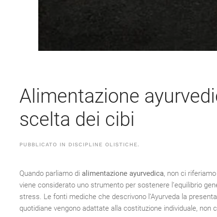
Alimentazione ayurvedica
scelta dei cibi
PUBBLICATO IN
DISCIPLINE OLISTICHE
.
Quando parliamo di
alimentazione ayurvedica
, non ci riferiam
viene considerato uno strumento per sostenere l’equilibrio gener
stress. Le fonti mediche che descrivono l’Ayurveda la presentano
quotidiane vengono adattate alla costituzione individuale, non