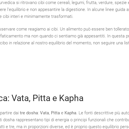
yurvedica si ritrovano cibi come cereali, legumi, frutta, verdure, spezie 
ere l’equilibrio e non appesantire la digestione. In alcune linee guida 
e cibi interi e minimamente trasformati.
a osservare come reagiamo ai cibi. Un alimento può essere ben tollerato
 affaticamento ma non quando ci sentiamo già appesantiti. In questa p
cibo in relazione al nostro equilibrio del momento, non seguire una list
ca: Vata, Pitta e Kapha
partire dai
tre dosha
:
Vata
,
Pitta
e
Kapha
. Le fonti descrittive più auto
i dosha rappresentano tipi di energia o principi funzionali che contri
tti e tre, ma in proporzioni diverse, ed è proprio questo equilibrio per