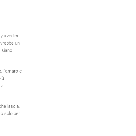
ayurvedici
avrebbe un
i siano
e
, l’
amaro
e
iù
 a
che lascia.
to solo per