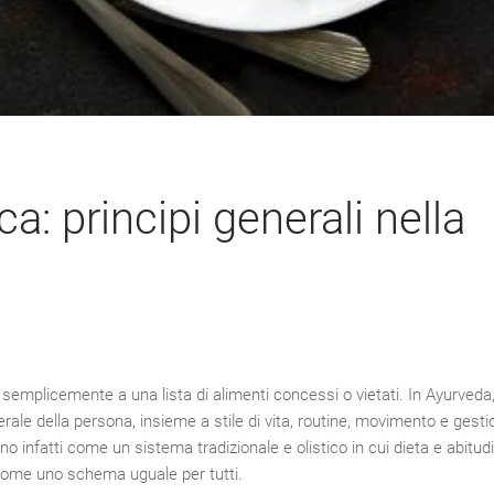
: principi generali nella
o semplicemente a una lista di alimenti concessi o vietati. In Ayurveda, 
ale della persona, insieme a stile di vita, routine, movimento e gesti
 infatti come un sistema tradizionale e olistico in cui dieta e abitudi
 come uno schema uguale per tutti.