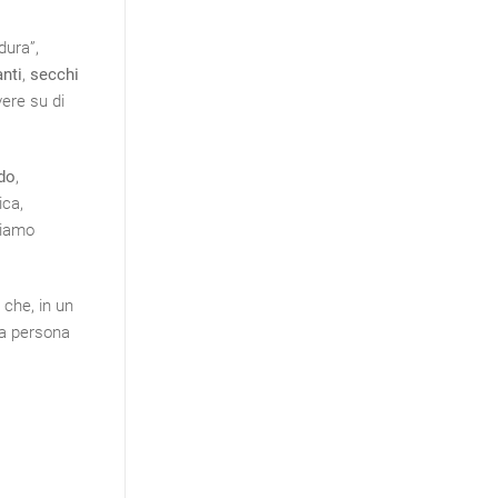
dura”,
anti
,
secchi
ere su di
do
,
ica,
liamo
 che, in un
na persona