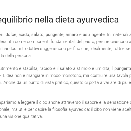
l’equilibrio nella dieta ayurvedica
ri
:
dolce
,
acido
,
salato
,
pungente
,
amaro
e
astringente
. In materiali 
no descritti come componenti fondamentali del pasto, perché ciascuno 
ni handout introduttivi suggeriscono perfino che, idealmente, tutti e se
nda della persona.
rimento e stabilità; l’
acido
e il
salato
a stimolo e umidità; il
pungent
o. L’idea non è mangiare in modo monotono, ma costruire una tavola p
. Anche da un punto di vista pratico, questo ci porta a variare di più e
mpariamo a leggere il cibo anche attraverso il sapore e la sensazione 
nale, ma utile per capire la filosofia ayurvedica: il cibo non viene scel
una visione qualitativa.