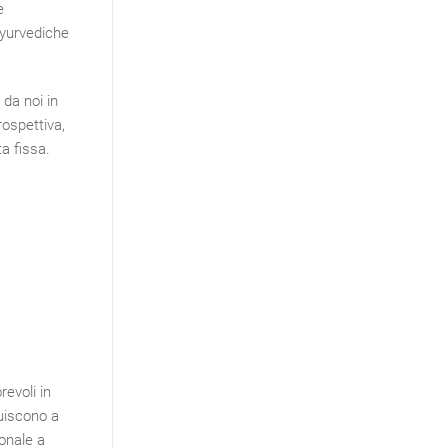
e
ayurvediche
 da noi in
rospettiva,
a fissa.
revoli in
buiscono a
sonale a