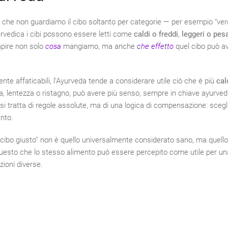
 è che non guardiamo il cibo soltanto per categorie — per esempio “ver
yurvedica i cibi possono essere letti come
caldi o freddi
,
leggeri o pes
apire non solo
cosa
mangiamo, ma anche
che effetto
quel cibo può av
ente affaticabili, l’Ayurveda tende a considerare utile ciò che è più
cal
 lentezza o ristagno, può avere più senso, sempre in chiave ayurved
si tratta di regole assolute, ma di una logica di compensazione: sceg
nto.
 “cibo giusto” non è quello universalmente considerato sano, ma quello
 questo che lo stesso alimento può essere percepito come utile per u
zioni diverse.