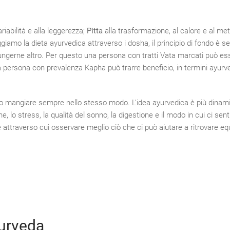
iabilità e alla leggerezza;
Pitta
alla trasformazione, al calore e al me
ggiamo la dieta ayurvedica attraverso i dosha, il principio di fondo è s
ngerne altro. Per questo una persona con tratti Vata marcati può es
una persona con prevalenza Kapha può trarre beneficio, in termini ayurve
 o mangiare sempre nello stesso modo. L’idea ayurvedica è più dinami
 lo stress, la qualità del sonno, la digestione e il modo in cui ci sen
ttraverso cui osservare meglio ciò che ci può aiutare a ritrovare equi
yurveda