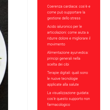
Coerenza cardiaca: cos’è e
come può supportare la
gestione dello stress
Acido ialuronico per le
articolazioni: come aiuta a
ridurre dolore e migliorare il
movimento
Alimentazione ayurvedica:
principi generali nella
scelta dei cibi
Terapie digitali: quali sono
le nuove tecnologie
applicate alla salute
La visualizzazione guidata:
cos’è questo supporto non
farmacologico