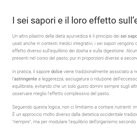
I sei sapori e il loro effetto sul
Un altro pilastro della dieta ayurvedica è il principio dei
sei sapo
usati anche in contesti medici integrativi, i sei sapori vengo
effetto diverso sull’equilibrio dei dosha e sulla digestione. Alcu
presenti nel corso del pasto, pur in proporzioni diverse a seco
In pratica, il sapore
dolce
viene tradizionalmente associato a nut
l’
astringente
a leggerezza, asciugatura o riduzione dell’eccess
equilibrata, evitando che un solo gusto domini sempre sugli altri
osservare meglio l’effetto complessivo del pasto.
Seguendo questa logica, non ci limitiamo a contare nutrienti: i
È un approccio molto diverso dalla dietetica occidentale tradizio
“riempire”, ma per modulare l’equilibrio dell’organismo secondo 