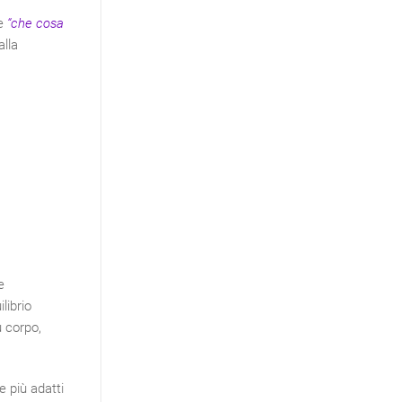
he
“che cosa
alla
e
librio
u corpo,
 e più adatti